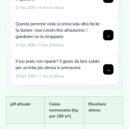
12 Apr 2026
• 8 min di lettura
Questa perenne viola sconosciuta ultra facile
fa durare i tuoi cestini fino all’autunno: i
→
giardinieri se la strappano
11 Apr 2026
• 6 min di lettura
Il tuo prato non riparte? Il gesto da fare subito
per un’erba più densa in primavera
→
10 Apr 2026
• 7 min di lettura
pH attuale
Calce
Risultato
necessaria (kg
atteso
per 100 m²)