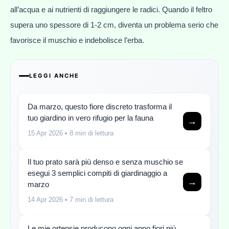
all’acqua e ai nutrienti di raggiungere le radici. Quando il feltro
supera uno spessore di 1-2 cm, diventa un problema serio che
favorisce il muschio e indebolisce l’erba.
LEGGI ANCHE
Da marzo, questo fiore discreto trasforma il
tuo giardino in vero rifugio per la fauna
→
15 Apr 2026
• 8 min di lettura
Il tuo prato sarà più denso e senza muschio se
esegui 3 semplici compiti di giardinaggio a
→
marzo
14 Apr 2026
• 7 min di lettura
Le mie ortensie producono ogni anno fiori più