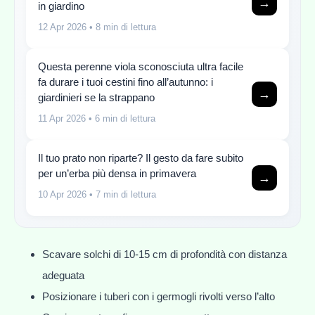
→
in giardino
12 Apr 2026
• 8 min di lettura
Questa perenne viola sconosciuta ultra facile
fa durare i tuoi cestini fino all’autunno: i
→
giardinieri se la strappano
11 Apr 2026
• 6 min di lettura
Il tuo prato non riparte? Il gesto da fare subito
per un’erba più densa in primavera
→
10 Apr 2026
• 7 min di lettura
Scavare solchi di 10-15 cm di profondità con distanza
adeguata
Posizionare i tuberi con i germogli rivolti verso l’alto