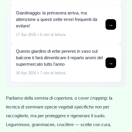
Giardinaggio: la primavera arriva, ma
attenzione a questi sette errori frequenti da
→
evitare!
17 Apr 2026
• 6 min di lettura
Questo giardino di erbe perenni in vaso sul
balcone ti farà dimenticare il reparto aromi del
→
supermercato tutto l’anno
16 Apr 2026
• 7 min di lettura
Parliamo della
semina di copertura
, o
cover cropping
: la
tecnica di seminare specie vegetali specifiche non per
raccoglierle, ma per proteggere e rigenerare il suolo.
Leguminose, graminacee, crucifere — scelte con cura,