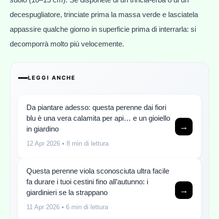
decespugliatore, trinciate prima la massa verde e lasciatela
appassire qualche giorno in superficie prima di interrarla: si
decomporrà molto più velocemente.
LEGGI ANCHE
Da piantare adesso: questa perenne dai fiori
blu è una vera calamita per api… e un gioiello
→
in giardino
12 Apr 2026
• 8 min di lettura
Questa perenne viola sconosciuta ultra facile
fa durare i tuoi cestini fino all’autunno: i
→
giardinieri se la strappano
11 Apr 2026
• 6 min di lettura