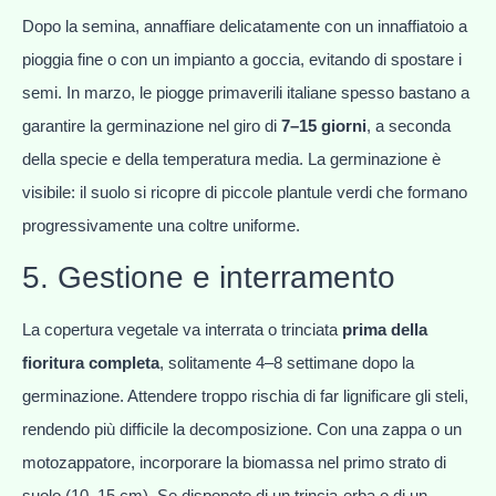
Dopo la semina, annaffiare delicatamente con un innaffiatoio a
pioggia fine o con un impianto a goccia, evitando di spostare i
semi. In marzo, le piogge primaverili italiane spesso bastano a
garantire la germinazione nel giro di
7–15 giorni
, a seconda
della specie e della temperatura media. La germinazione è
visibile: il suolo si ricopre di piccole plantule verdi che formano
progressivamente una coltre uniforme.
5. Gestione e interramento
La copertura vegetale va interrata o trinciata
prima della
fioritura completa
, solitamente 4–8 settimane dopo la
germinazione. Attendere troppo rischia di far lignificare gli steli,
rendendo più difficile la decomposizione. Con una zappa o un
motozappatore, incorporare la biomassa nel primo strato di
suolo (10–15 cm). Se disponete di un trincia-erba o di un