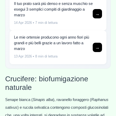
Il tuo prato sarà più denso e senza muschio se
esegui 3 semplici compiti di giardinaggio a
→
marzo
14 Apr 2026
• 7 min di lettura
Le mie ortensie producono ogni anno fiori più
grandi e più belli grazie a un lavoro fatto a
→
marzo
13 Apr 2026
• 8 min di lettura
Crucifere: biofumigazione
naturale
Senape bianca (
Sinapis alba
), ravanello foraggero (
Raphanus
sativus
) e rucola selvatica contengono composti glucosinolati
che, una volta interrati, si degradano in sostanze volatile ad