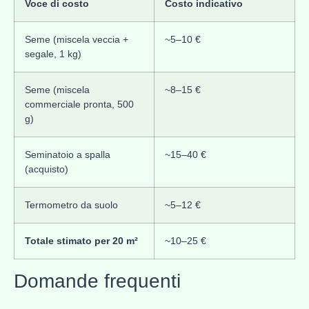
Voce di costo
Costo indicativo
Seme (miscela veccia +
~5–10 €
segale, 1 kg)
Seme (miscela
~8–15 €
commerciale pronta, 500
g)
Seminatoio a spalla
~15–40 €
(acquisto)
Termometro da suolo
~5–12 €
Totale stimato per 20 m²
~10–25 €
Domande frequenti